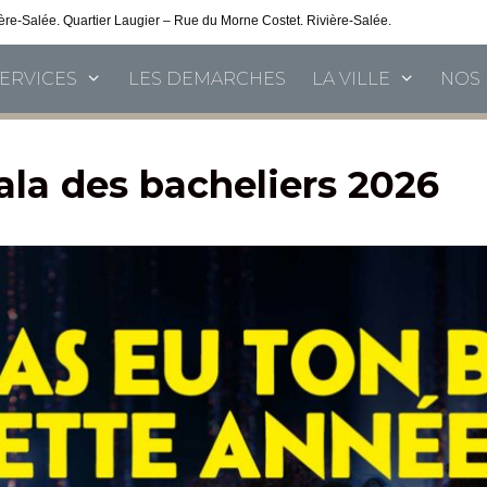
vière-Salée. Quartier Laugier – Rue du Morne Costet. Rivière-Salée.
Consultez nos 
SERVICES
LES DEMARCHES
LA VILLE
NOS 
ala des bacheliers 2026