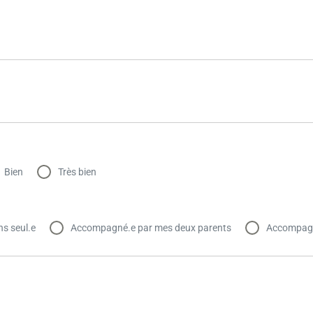
Bien
Très bien
ns seul.e
Accompagné.e par mes deux parents
Accompagn