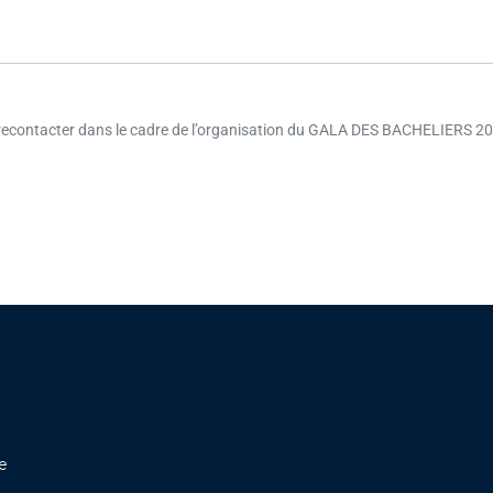
me recontacter dans le cadre de l’organisation du GALA DES BACHELIERS 2
ne