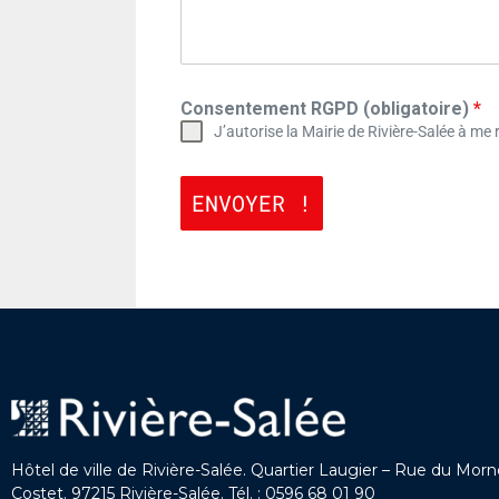
Consentement RGPD (obligatoire)
*
J’autorise la Mairie de Rivière-Salée à 
ENVOYER !
Hôtel de ville de Rivière-Salée. Quartier Laugier – Rue du Mor
Costet. 97215 Rivière-Salée. Tél. : 0596 68 01 90