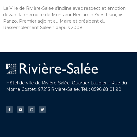
La Ville de Rivière-Salée s’incline avec respect et émotion
devant la mémoire de Monsieur Benjamin Yves-François
Panzo, Premier adjoint au Maire et président du
Rassemblement Saléen depuis 2008.
Hôtel de ville de Rivière-Salée. Quartier Laugier – Rue du
Morne Costet. 97215 Rivière-Salée. Tél. : 0596 68 01 90