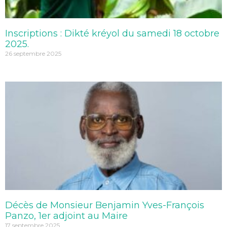
Inscriptions : Dikté kréyol du samedi 18 octobre
2025.
26 septembre 2025
Décès de Monsieur Benjamin Yves-François
Panzo, 1er adjoint au Maire
17 septembre 2025