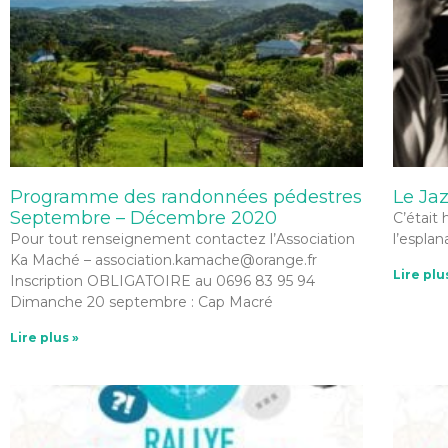
Programme des randonnées pédestres
Le Ja
Septembre – Décembre 2020
C’était
Pour tout renseignement contactez l’Association
l’esplan
Ka Maché – association.kamache@orange.fr
Lire plu
Inscription OBLIGATOIRE au 0696 83 95 94
Dimanche 20 septembre : Cap Macré
Lire plus »