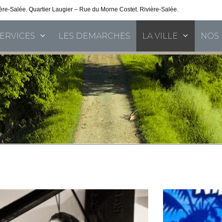
vière-Salée. Quartier Laugier – Rue du Morne Costet. Rivière-Salée.
Consultez nos 
SERVICES
LES DEMARCHES
LA VILLE
NOS 