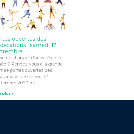
rtes ouvertes des
sociations : samedi 12
ptembre.
ie de changer d’activité cette
ée ? Rendez-vous à la grande
rnée portes ouvertes des
ociations. Ce samedi 12
ptembre 2020 de
e plus »