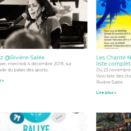
zz @Rivière-Salée
Les Chanté Nw
liste complèt
 hier, mercredi 4 décembre 2019, sur
ade du palais des sports.
Du 23 novembre 
Voici liste des c
s »
Rivière-Salée.
Lire plus »