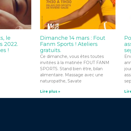
, le
Dimanche 14 mars : Fout
Po
s 2022.
Fanm Sports ! Ateliers
as
es !
gratuits.
se
Ce dimanche, vous êtes toutes
Env
invitées à la matinée FOUT FANM
ann
SPORTS. Stand bien être, bilan
jou
alimentaire. Massage avec une
ass
naturopathe, Savate
se
Lire plus »
Lir