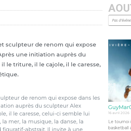
AOUT
Pas d’évén
et sculpteur de renom qui expose
près une initiation auprès du
e triture, il le cajole, il le caresse,
étique.
ulpteur de renom qui expose dans les
iation auprès du sculpteur Alex
GuyMarG
16 avril 2026
ole, il le caresse, celui-ci semble lui
, la mer, la musique, la danse, la
Le tournoi 
basketball 
 figuratif-abstrait. Il invite à une