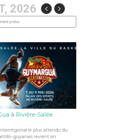
, 2026
ement prévu
ua à Rivière-Salée
interrégional le plus attendu du
antillo-guyanais revient en