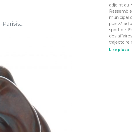
adjoint au 
Rassemble
municipal d
-Parisis…
puis 3ᵉ adj
sport de 19
des affaire
trajectoire 
Lire plus »