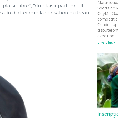
Martinique.
laisir libre”, “du plaisir partagé”. Il
Sports de R
 afin d’atteindre la sensation du beau.
GuyMarGua 
compétition
Guadeloupe
disputeront
avec une
Lire plus »
Inscripti