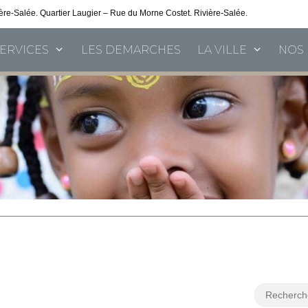
vière-Salée. Quartier Laugier – Rue du Morne Costet. Rivière-Salée.
Consultez nos 
SERVICES
LES DEMARCHES
LA VILLE
NOS 
s