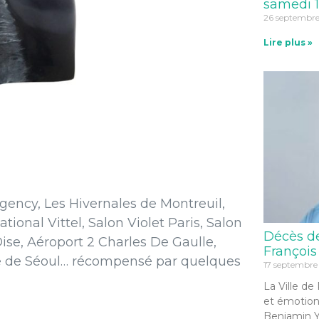
samedi 1
26 septembr
Lire plus »
gency, Les Hivernales de Montreuil,
tional Vittel, Salon Violet Paris, Salon
Décès d
ise, Aéroport 2 Charles De Gaulle,
François
le de Séoul… récompensé par quelques
17 septembre
La Ville de
et émotion
Benjamin Y