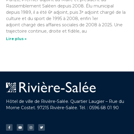
Rassemblement Saléen depuis 2008. Élu municipal
depuis 1989, il a été 6ᵉ adjoint, puis 3ᵉ adjoint chargé de la
culture et du sport de 1995 à 2008, enfin 1er
adjoint chargé des affaires sociales de 2008 à 2025. Une
trajectoire continue, droite et fidèle, au
Lire plus »
Hôtel de ville de Rivière-Salée. Quartier Laugier – Rue du
Morne Costet. 97215 Rivière-Salée. Tél. : 0596 68 01 90