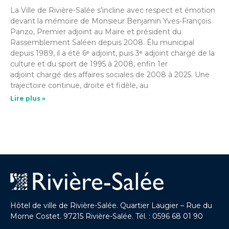
La Ville de Rivière-Salée s’incline avec respect et émotion
devant la mémoire de Monsieur Benjamin Yves-François
Panzo, Premier adjoint au Maire et président du
Rassemblement Saléen depuis 2008. Élu municipal
depuis 1989, il a été 6ᵉ adjoint, puis 3ᵉ adjoint chargé de la
culture et du sport de 1995 à 2008, enfin 1er
adjoint chargé des affaires sociales de 2008 à 2025. Une
trajectoire continue, droite et fidèle, au
Lire plus »
Hôtel de ville de Rivière-Salée. Quartier Laugier – Rue du
Morne Costet. 97215 Rivière-Salée. Tél. : 0596 68 01 90