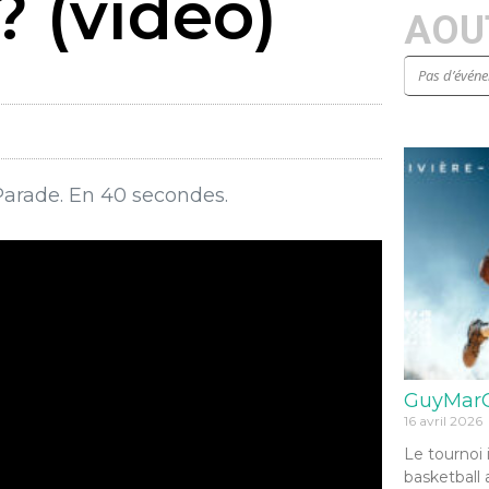
? (vidéo)
AOUT
Pas d’évén
Parade. En 40 secondes.
GuyMarG
16 avril 2026
Le tournoi 
basketball 