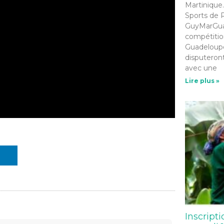
Martinique.
Sports de R
GuyMarGua 
compétition
Guadeloupe
disputeront
avec une
Lire plus »
Inscripti