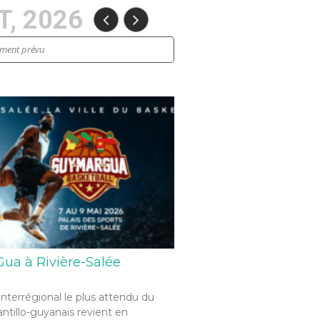
, 2026
ement prévu
ua à Rivière-Salée
interrégional le plus attendu du
antillo-guyanais revient en