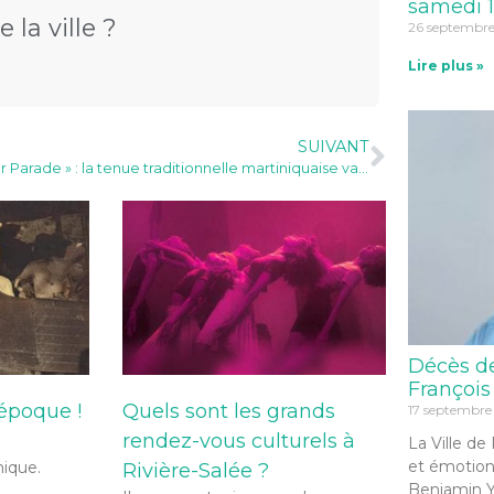
samedi 1
 la ville ?
26 septembr
Lire plus »
SUIVANT
« Silver Parade » : la tenue traditionnelle martiniquaise valorisée à Rivière-Salée (Mart la 1ère)
Décès d
François
’époque !
Quels sont les grands
17 septembre
rendez-vous culturels à
La Ville de
et émotion
nique.
Rivière-Salée ?
Benjamin Y