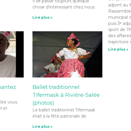
Il se passe toujours quelque
adjoint au 
chose d’intéressant chez nous.
Rassemble
municipal d
Lire plus »
puis 3ᵉ adj
sport de 19
des affaire
trajectoire 
Lire plus »
hantez
Ballet traditionnel
Tifermask à Rivière-Salée
alée vous
(photos)
l et
Le ballet traditionnel Tifermask
était à la fête patronale de
Lire plus »