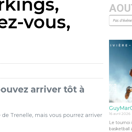
rkings,
AOUT
ez-vous,
Pas d’évén
ouvez arriver tôt à
GuyMarG
16 avril 2026
de Trenelle, mais vous pourrez arriver
Le tournoi 
basketball 