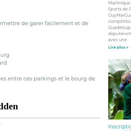
Martinique.
Sports de R
GuyMarGua 
compétition
rmettre de garer facilement et de
Guadeloupe
disputeront
avec une
Lire plus »
ourg
ard
es entre ces parkings et le bourg de
Inscripti