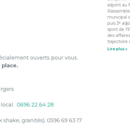
adjoint au 
Rassemble
municipal d
puis 3ᵉ adj
sport de 19
des affaire
trajectoire 
Lire plus »
pécialement ouverts pour vous.
 place.
rgers
 local.
0696 22 64 28
k shake, granités). 0596 69 63 17