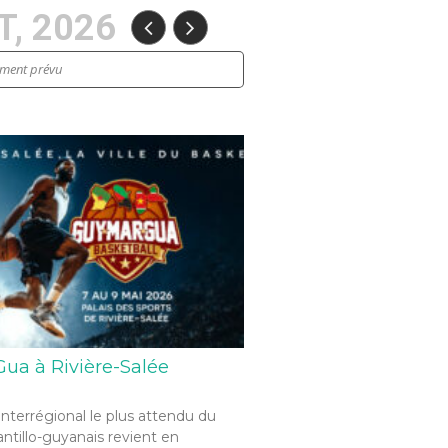
, 2026
ement prévu
ua à Rivière-Salée
interrégional le plus attendu du
antillo-guyanais revient en