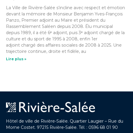
La Ville de Rivière-Salée s’incline avec respect et émotion
devant la mémoire de Monsieur Benjamin Yves-François
Panzo, Premier adjoint au Maire et président du
Rassemblement Saléen depuis 2008. Élu municipal
depuis 1989, il a été 6ᵉ adjoint, puis 3ᵉ adjoint chargé de la
culture et du sport de 1995 à 2008, enfin 1er
adjoint chargé des affaires sociales de 2008 à 2025. Une
trajectoire continue, droite et fidèle, au
Lire plus »
Hôtel de ville de Rivière-Salée. Quartier Laugier – Rue du
Morne Costet. 97215 Rivière-Salée. Tél. : 0596 68 01 90