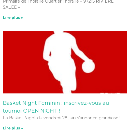
Primaire de Thoraille Quartier Thoraille – 97215 RIVIERE
SALEE –
Lire plus »
Basket Night Féminin : inscrivez-vous au
tournoi OPEN NIGHT !
La Basket Night du vendredi 28 juin s’annonce grandiose !
Lire plus »