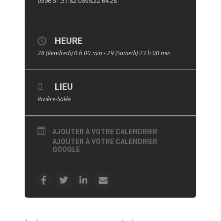
0596.51.57.82 0696.22.64.28
HEURE
28 (Vendredi) 0 h 00 min - 29 (Samedi) 23 h 00 min
LIEU
Rivière-Salée
AJOUTER À VOTRE CALENDRIER
AJOUTER À VOTRE CALENDRIER
GOOGLE