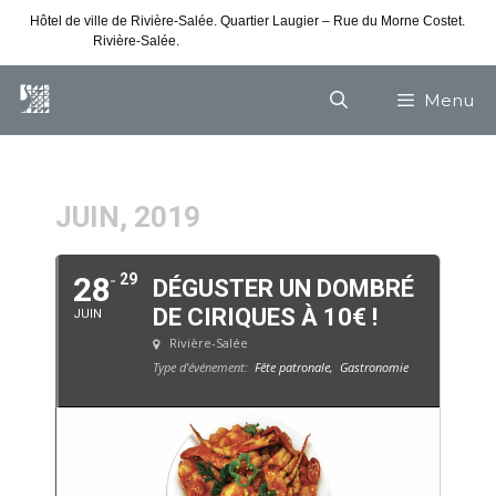
Hôtel de ville de Rivière-Salée. Quartier Laugier – Rue du Morne Costet.
Rivière-Salée.
Consultez nos horaires de vacances
Menu
JUIN, 2019
28
29
DÉGUSTER UN DOMBRÉ
DE CIRIQUES À 10€ !
JUIN
Rivière-Salée
Type d'événement:
Fête patronale,
Gastronomie