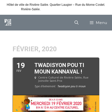
Hôtel de ville de Rivière-Salée. Quartier Laugier – Rue du Morne Costet.
Rivière-Salée.
Consultez nos horaires de vacances
Menu
FÉVRIER, 2020
19
TWADISYON POU TI
MOUN KANNAVAL !
FEV
Centre Culturel de Rivière-Salée
, Rue
Joinville Saint-Prix
Type d'événement:
Twadisyon pou ti moun