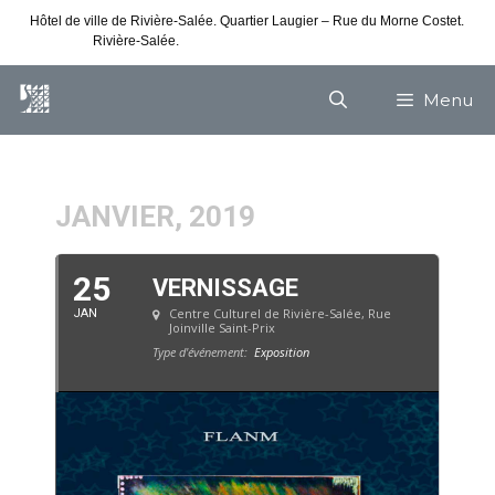
Hôtel de ville de Rivière-Salée. Quartier Laugier – Rue du Morne Costet.
Rivière-Salée.
Consultez nos horaires de vacances
Menu
JANVIER, 2019
25
VERNISSAGE
Centre Culturel de Rivière-Salée
, Rue
JAN
Joinville Saint-Prix
Type d'événement:
Exposition