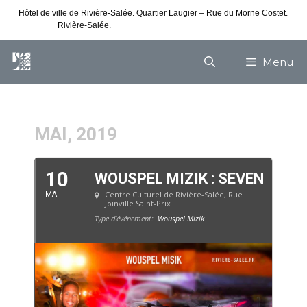
Hôtel de ville de Rivière-Salée. Quartier Laugier – Rue du Morne Costet.
Rivière-Salée.
Consultez nos horaires de vacances
Menu
MAI, 2019
10
WOUSPEL MIZIK : SEVEN
Centre Culturel de Rivière-Salée
, Rue
MAI
Joinville Saint-Prix
Type d'événement:
Wouspel Mizik