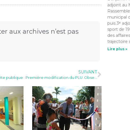
adjoint au 
Rassemble
municipal d
puis 3ᵉ adj
sport de 19
er aux archives n’est pas
des affaire
trajectoire 
Lire plus »
SUIVANT
Enquête publique : Première modification du PLU. Observations et propositions transmises par voie électronique