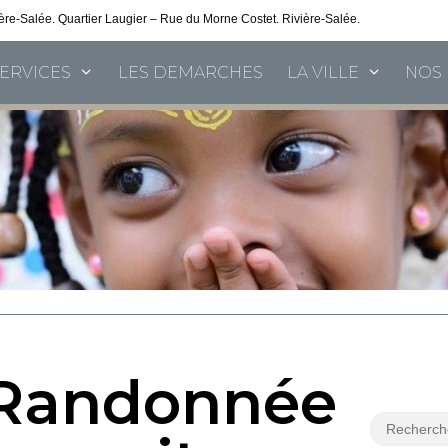
vière-Salée. Quartier Laugier – Rue du Morne Costet. Rivière-Salée.
Consultez nos 
SERVICES
LES DEMARCHES
LA VILLE
NOS 
: Randonnée