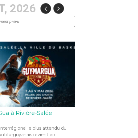
, 2026
ement prévu
ua à Rivière-Salée
interrégional le plus attendu du
antillo-guyanais revient en