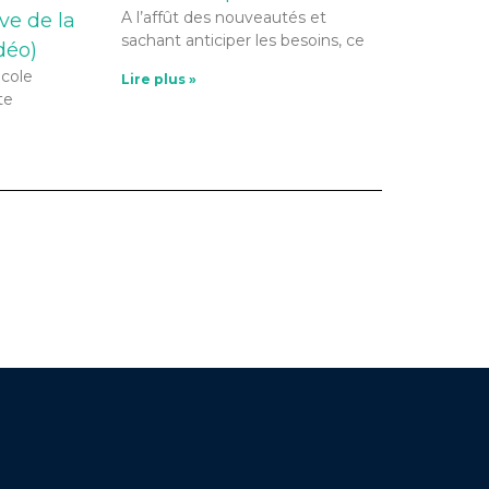
A l’affût des nouveautés et
ve de la
sachant anticiper les besoins, ce
déo)
icole
Lire plus »
te