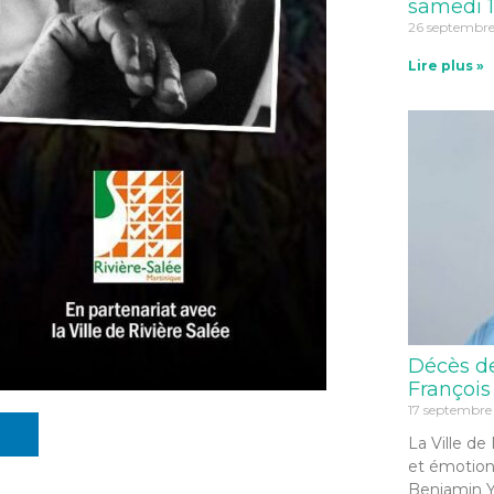
samedi 1
26 septembr
Lire plus »
Décès d
François
17 septembre
La Ville de
et émotion
Benjamin Y