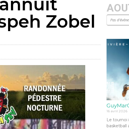
lannuit
AOUT
ospeh Zobel
Pas d’évén
GuyMarG
16 avril 2026
Le tournoi 
basketball 