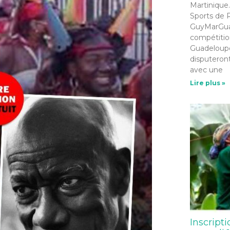
Martinique.
Sports de R
GuyMarGua 
compétition
Guadeloupe
disputeront
avec une
Lire plus »
Inscripti