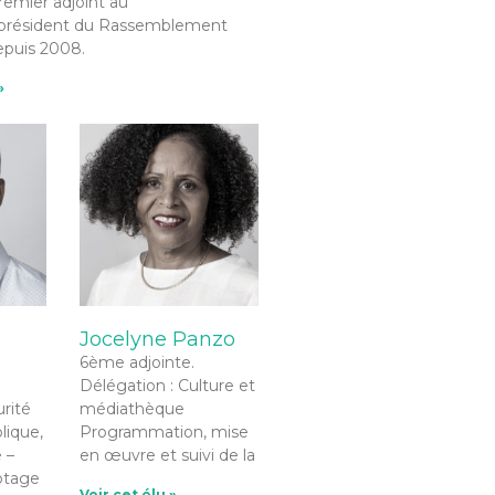
emier adjoint au
 président du Rassemblement
epuis 2008.
»
s
Jocelyne Panzo
6ème adjointe.
Délégation : Culture et
rité
médiathèque
blique,
Programmation, mise
 –
en œuvre et suivi de la
otage
Voir cet élu »