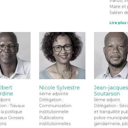
Panzo, Pr
Maire et
Saléen d
Lire plus 
lbert
Nicole Sylvestre
Jean-jacque
rdine
Soutarson
4ème adjointe
joint
Délégation :
5ème adjoint
ion : Travaux
Communication
Délégation : Sécu
 la politique
institutionnelle
et tranquillité pu
vaux Grosses
Publications
police municipale
ions
institutionnelles
gendarmerie, pil