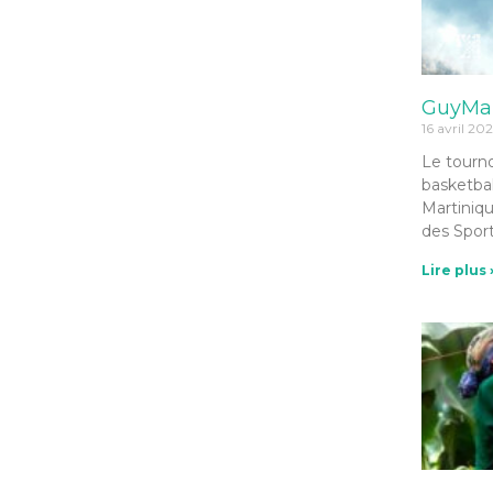
GuyMar
16 avril 20
Le tourno
basketbal
Martiniqu
des Spor
Lire plus 