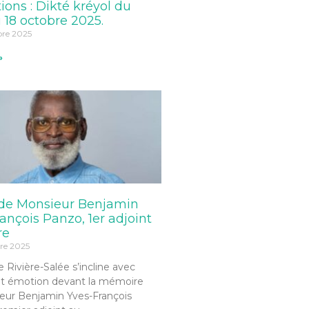
tions : Dikté kréyol du
 18 octobre 2025.
bre 2025
»
de Monsieur Benjamin
ançois Panzo, 1er adjoint
re
re 2025
e Rivière-Salée s’incline avec
et émotion devant la mémoire
eur Benjamin Yves-François