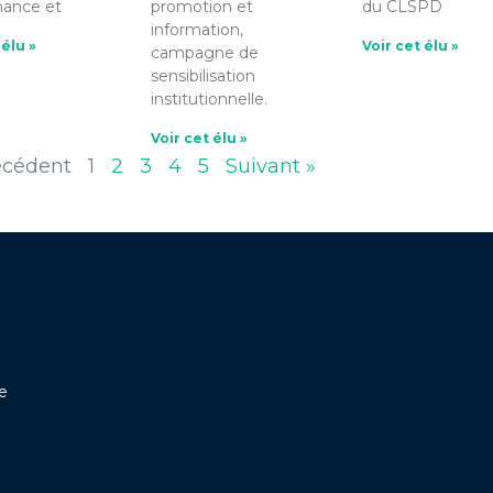
nance et
promotion et
du CLSPD
information,
 élu »
Voir cet élu »
campagne de
sensibilisation
institutionnelle.
Voir cet élu »
écédent
1
2
3
4
5
Suivant »
ne