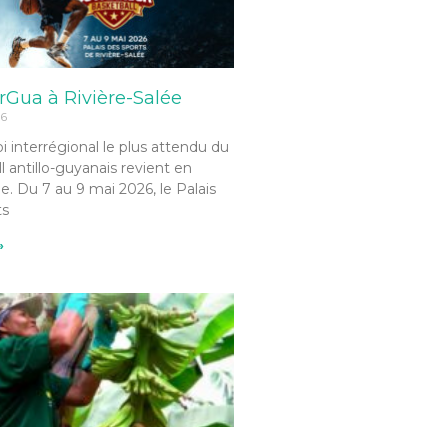
Gua à Rivière-Salée
26
i interrégional le plus attendu du
l antillo-guyanais revient en
e. Du 7 au 9 mai 2026, le Palais
ts
»