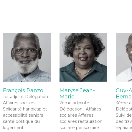
François Panzo
Maryse Jean-
Guy-A
Marie
Berna
1er adjoint Délégation :
Affaires sociales
2ème adjointe
3ème ad
Solidarité handicap et
Délégation : Affaires
Délégat
accessibilité seniors
scolaires Affaires
Suivi de
santé politique du
scolaires restauration
des tra
logement
scolaire périscolaire
réparat