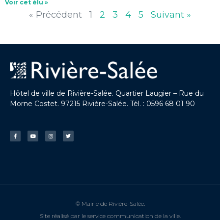
Voir cet élu »
« Précédent
1
2
3
4
5
Suivant »
Hôtel de ville de Rivière-Salée. Quartier Laugier – Rue du
Morne Costet. 97215 Rivière-Salée. Tél. : 0596 68 01 90
© Mairie de Rivière-Salée.
Site réalisé par le service communication de la ville.