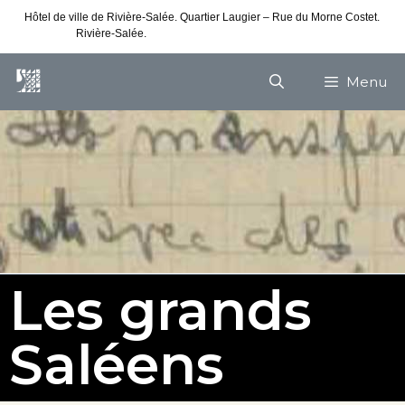
Hôtel de ville de Rivière-Salée. Quartier Laugier – Rue du Morne Costet.
Rivière-Salée.
Consultez nos horaires de vacances
Menu
Les grands
Saléens