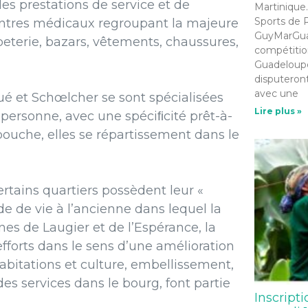
des
prestations
de
service
et de
Martinique.
Sports de R
ntres
médicaux
regroupant la majeure
GuyMarGua 
peterie,
bazars,
vêtements,
chaussures,
compétition
Guadeloupe
disputeront
avec une
ué
et
Schœlcher
se
sont
spé
cialisées
Lire plus »
 personne,
avec
une spéciﬁcité prêt-à-
bouche,
elles
se
répartissement
dans
le
ertains
quartiers possèdent
leur
«
de
de
vie
à
l’ancienne dans
lequel
la
nes de Lau
gier
et
de
l’Espérance,
la
efforts dans le sens d’une améliora
tion
bitations et culture,
embellissement,
 des
services
dans
le
bourg, font
partie
Inscripti