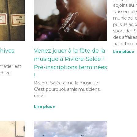
adjoint au 
Rassemble
municipal d
puis 3ᵉ adj
sport de 19
des affaire
trajectoire 
chives
Venez jouer à la fête de la
Lire plus »
musique à Rivière-Salée !
 métier est
Pré-inscriptions terminées
chive.
!
Rivière-Salée aime la musique !
C’est pourquoi, amis musiciens,
nous
Lire plus »