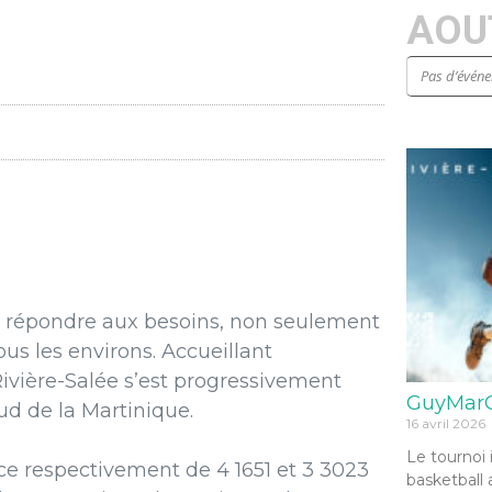
AOUT
Pas d’évén
répondre
aux
besoins,
non
seulement
ous
les
environs.
Accueillant
Rivière-Salée
s’est
progressivement
GuyMarG
ud de la
Martinique.
16 avril 2026
Le tournoi 
ce
respectivement
de
4
1651
et 3 3023
basketball 