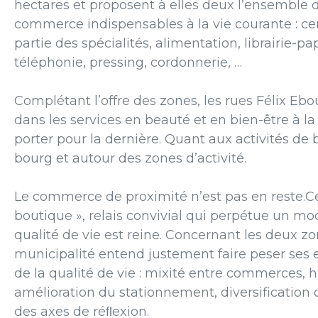
hectares et proposent à
elles
deux
l’ensemble
commerce
indis
pensables
à
la
vie
courante
:
ce
partie des spécialités, alimentation,
librairie-pa
téléphonie,
pressing,
cor
donnerie,
…
Complétant
l’offre
des
zones,
les
rues
Félix
Ebo
dans
les
services
en
beauté
et
en
bien-être
à la
porter pour
la
der
nière. Quant
aux
activités
de
bourg
et
autour
des
zones d’activité.
Le
commerce
de
proximité
n’est pas
en
reste.C
boutique
»,
relais
convivial
qui perpétue
un
mo
qualité
de
vie
est
reine.
Concernant les deux zo
municipalité
entend justement faire peser
ses
de
la
qualité
de
vie
:
mixité
entre
commerces, ha
amélioration
du
stationnement, diversification
des
axes
de
réﬂexion.