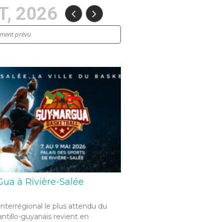
, 2026
ement prévu
ua à Rivière-Salée
interrégional le plus attendu du
antillo-guyanais revient en