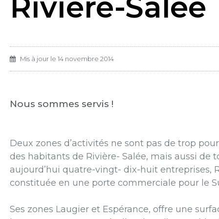
Rivière-Salée
Mis à jour le
14 novembre 2014
Nous sommes servis !
Deux
zones
d’activités
ne
sont
pas
de
trop
pour
des habitants de
Rivière- Salée,
mais
aussi
de
t
aujourd’hui
quatre-vingt-
dix-huit entreprises, 
constituée en une porte commerciale pour le
S
Ses
zones
Laugier
et
Espérance,
offre
une
surfa