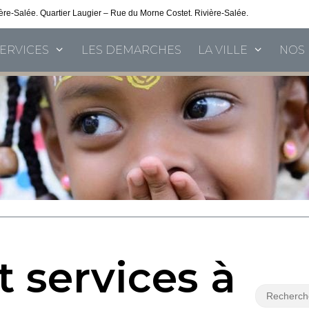
vière-Salée. Quartier Laugier – Rue du Morne Costet. Rivière-Salée.
Consultez nos 
SERVICES
LES DEMARCHES
LA VILLE
NOS 
 services à