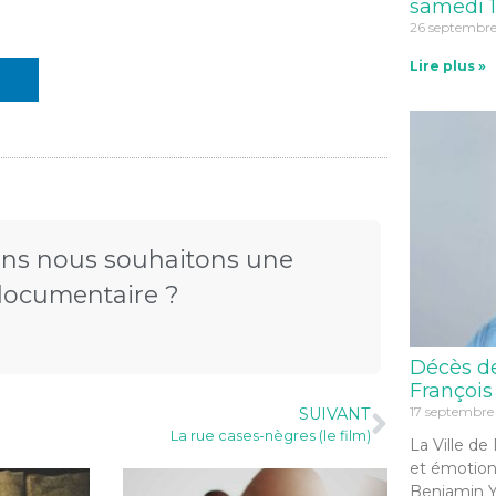
samedi 1
26 septembr
Lire plus »
ns nous souhaitons une
 documentaire ?
Décès d
François
17 septembre
SUIVANT
La rue cases-nègres (le film)
La Ville de
et émotion
Benjamin Y