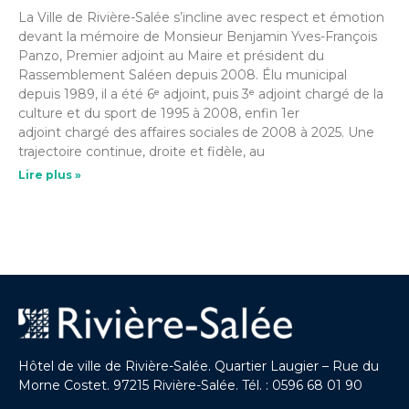
La Ville de Rivière-Salée s’incline avec respect et émotion
devant la mémoire de Monsieur Benjamin Yves-François
Panzo, Premier adjoint au Maire et président du
Rassemblement Saléen depuis 2008. Élu municipal
depuis 1989, il a été 6ᵉ adjoint, puis 3ᵉ adjoint chargé de la
culture et du sport de 1995 à 2008, enfin 1er
adjoint chargé des affaires sociales de 2008 à 2025. Une
trajectoire continue, droite et fidèle, au
Lire plus »
Hôtel de ville de Rivière-Salée. Quartier Laugier – Rue du
Morne Costet. 97215 Rivière-Salée. Tél. : 0596 68 01 90