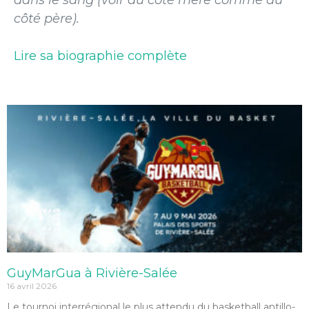
dans le sang (voir du côté mère comme du
côté père).
Lire sa biographie complète
GuyMarGua à Rivière-Salée
16 avril 2026
Le tournoi interrégional le plus attendu du basketball antillo-