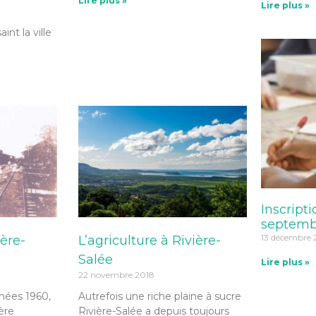
Lire plus »
Lire plus »
int la ville
Inscripti
septemb
13 décembre
ière-
L’agriculture à Rivière-
Salée
Lire plus »
22 novembre 2018
nées 1960,
Autrefois une riche plaine à sucre
ère
Rivière-Salée a depuis toujours