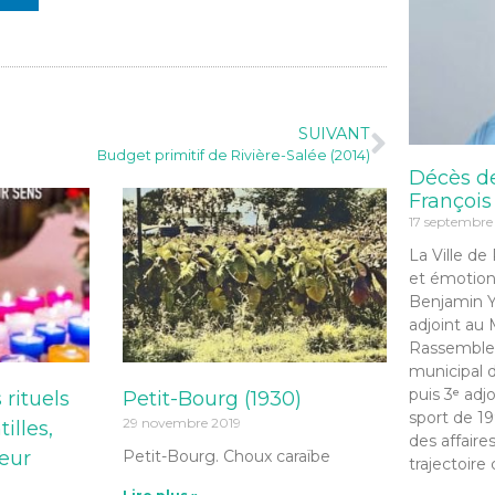
SUIVANT
Budget primitif de Rivière-Salée (2014)
Décès d
François
17 septembre
La Ville de
et émotion
Benjamin Y
adjoint au 
Rassemble
municipal d
puis 3ᵉ adj
 rituels
Petit-Bourg (1930)
sport de 19
29 novembre 2019
illes,
des affaire
leur
Petit-Bourg. Choux caraïbe
trajectoire 