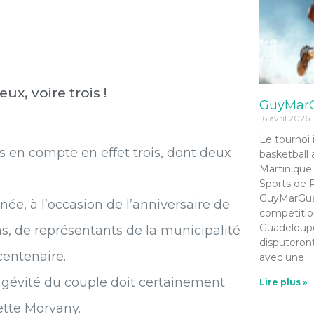
x, voire trois !
GuyMarG
16 avril 2026
Le tournoi 
 en compte en effet trois, dont deux
basketball 
Martinique.
Sports de R
GuyMarGua 
née, à l’occasion de l’anniversaire de
compétition
Guadeloupe
s, de représentants de la municipalité
disputeront
centenaire.
avec une
ongévité du couple doit certainement
Lire plus »
ette Morvany.