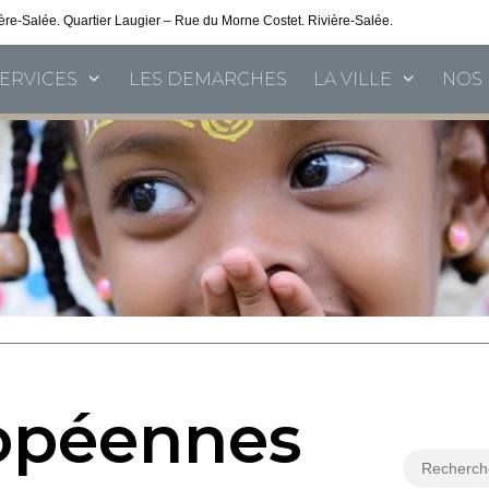
vière-Salée. Quartier Laugier – Rue du Morne Costet. Rivière-Salée.
Consultez nos 
SERVICES
LES DEMARCHES
LA VILLE
NOS 
ropéennes