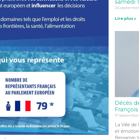
samedi 1
26 septembr
Lire plus »
Décès d
François
17 septembre
La Ville de
et émotion
Benjamin Y