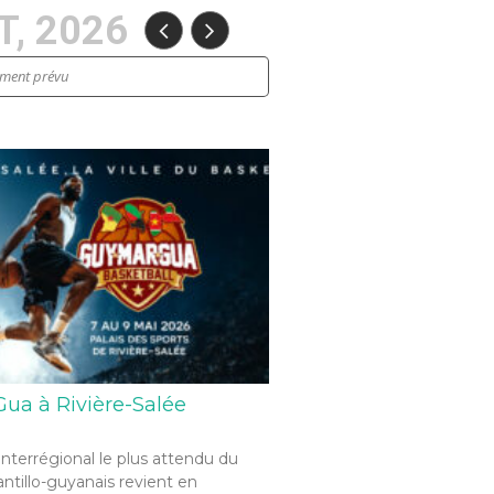
, 2026
ement prévu
ua à Rivière-Salée
interrégional le plus attendu du
antillo-guyanais revient en