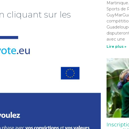
Martinique.
Sports de R
 cliquant sur les
GuyMarGua 
compétition
Guadeloupe
disputeront
avec une
Lire plus »
Inscripti