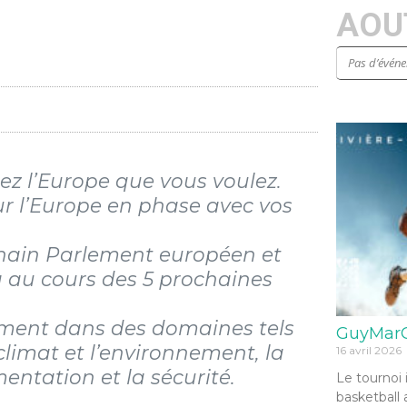
AOUT
Pas d’évén
ez l’Europe que vous voulez.
pour l’Europe en phase avec vos
chain Parlement européen et
ra au cours des 5 prochaines
ment dans des domaines tels
GuyMarG
 climat et l’environnement, la
16 avril 2026
imentation et la sécurité.
Le tournoi 
basketball 