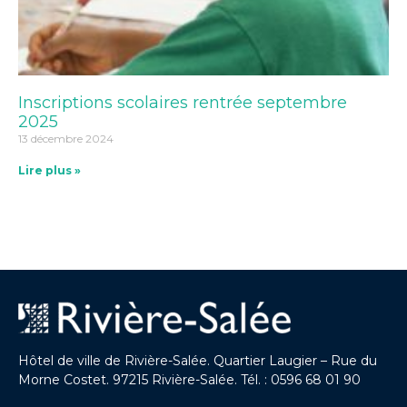
Inscriptions scolaires rentrée septembre
2025
13 décembre 2024
Lire plus »
Hôtel de ville de Rivière-Salée. Quartier Laugier – Rue du
Morne Costet. 97215 Rivière-Salée. Tél. : 0596 68 01 90