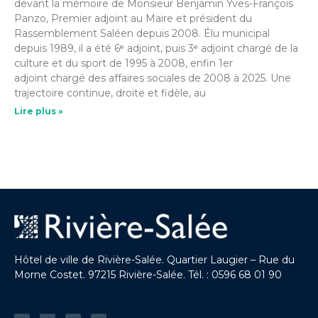
devant la mémoire de Monsieur Benjamin Yves-François
Panzo, Premier adjoint au Maire et président du
Rassemblement Saléen depuis 2008. Élu municipal
depuis 1989, il a été 6ᵉ adjoint, puis 3ᵉ adjoint chargé de la
culture et du sport de 1995 à 2008, enfin 1er
adjoint chargé des affaires sociales de 2008 à 2025. Une
trajectoire continue, droite et fidèle, au
Lire plus »
Hôtel de ville de Rivière-Salée. Quartier Laugier – Rue du
Morne Costet. 97215 Rivière-Salée. Tél. : 0596 68 01 90