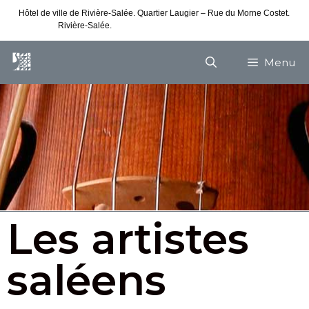
Hôtel de ville de Rivière-Salée. Quartier Laugier – Rue du Morne Costet.
Rivière-Salée.
Consultez nos horaires de vacances
Menu
Les artistes
saléens