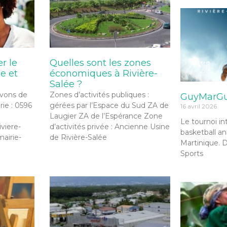
r le
Quelles sont les zones
e et
économiques à Rivière-
Salée ?
avons de
Zones d’activités publiques :
GuyMarGua
rie : 0596
gérées par l’Espace du Sud ZA de
16 avril 2026
Laugier ZA de l’Espérance Zone
Le tournoi in
viere-
d’activités privée : Ancienne Usine
basketball an
mairie-
de Rivière-Salée
Martinique. D
Sports