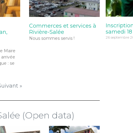
Inscriptio
Commerces et services à
samedi 18
an,
Rivière-Salée
26 septembre 2
Nous sommes servis !
le Maire
 arrivée
que : se
Suivant »
Salée (Open data)