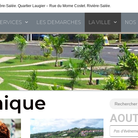
vière-Salée. Quartier Laugier – Rue du Morne Costet. Rivière-Salée.
Consultez nos 
SERVICES
LES DEMARCHES
LA VILLE
NOS 
mique
AOUT
Pas d’événeme