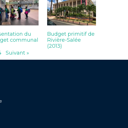
sentation du
Budget primitif de
get communal
Rivière-Salée
(2013)
4
Suivant »
ne