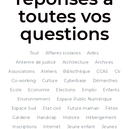
toutes vos
questions
Tout
Affaires scolaires
Aides
Antenne de justice
Architecture
Archives
Associations
Ateliers
Bibliothèque
CCAS
CV
Co-working
Culture
Cyberbase
Démarches
Ecole
Economie
Elections
Emploi
Enfants
Environnement
Espace Public Numérique
Espace Sud
Etat-civil
Future maman
Fêtes
Garderie
Handicap
Histoire
Hébergement
Inscriptions
Internet
Jeune enfant
Jeunes