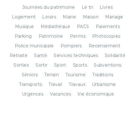
Journées du patrimoine
Le tri
Livres
Logement
Loisirs
Mairie
Maison
Mariage
Musique
Médiathèque
PACS
Paiements
Parking
Patrimoine
Permis
Photocopies
Police municipale
Pompiers
Recensement
Retraite
Santé
Services techniques
Solidarité
Sorties
Sortir
Sport
Sports
Subventions
Séniors
Terrain
Tourisme
Traditions
Transports
Travail
Travaux
Urbanisme
Urgences
Vacances
Vie économique