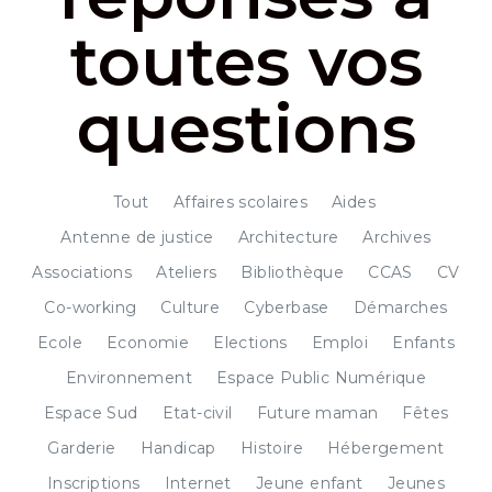
toutes vos
questions
Tout
Affaires scolaires
Aides
Antenne de justice
Architecture
Archives
Associations
Ateliers
Bibliothèque
CCAS
CV
Co-working
Culture
Cyberbase
Démarches
Ecole
Economie
Elections
Emploi
Enfants
Environnement
Espace Public Numérique
Espace Sud
Etat-civil
Future maman
Fêtes
Garderie
Handicap
Histoire
Hébergement
Inscriptions
Internet
Jeune enfant
Jeunes