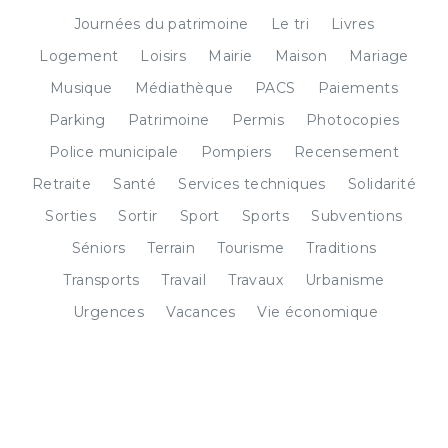
Journées du patrimoine
Le tri
Livres
Logement
Loisirs
Mairie
Maison
Mariage
Musique
Médiathèque
PACS
Paiements
Parking
Patrimoine
Permis
Photocopies
Police municipale
Pompiers
Recensement
Retraite
Santé
Services techniques
Solidarité
Sorties
Sortir
Sport
Sports
Subventions
Séniors
Terrain
Tourisme
Traditions
Transports
Travail
Travaux
Urbanisme
Urgences
Vacances
Vie économique