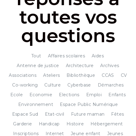
toutes vos
questions
Tout
Affaires scolaires
Aides
Antenne de justice
Architecture
Archives
Associations
Ateliers
Bibliothèque
CCAS
CV
Co-working
Culture
Cyberbase
Démarches
Ecole
Economie
Elections
Emploi
Enfants
Environnement
Espace Public Numérique
Espace Sud
Etat-civil
Future maman
Fêtes
Garderie
Handicap
Histoire
Hébergement
Inscriptions
Internet
Jeune enfant
Jeunes