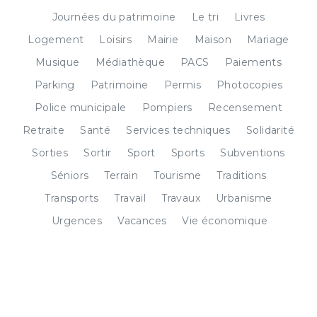
Journées du patrimoine
Le tri
Livres
Logement
Loisirs
Mairie
Maison
Mariage
Musique
Médiathèque
PACS
Paiements
Parking
Patrimoine
Permis
Photocopies
Police municipale
Pompiers
Recensement
Retraite
Santé
Services techniques
Solidarité
Sorties
Sortir
Sport
Sports
Subventions
Séniors
Terrain
Tourisme
Traditions
Transports
Travail
Travaux
Urbanisme
Urgences
Vacances
Vie économique