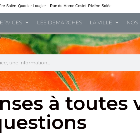
vière-Salée. Quartier Laugier – Rue du Morne Costet. Rivière-Salée.
Consultez nos 
SERVICES
LES DEMARCHES
LA VILLE
NOS 
nses à toutes 
questions