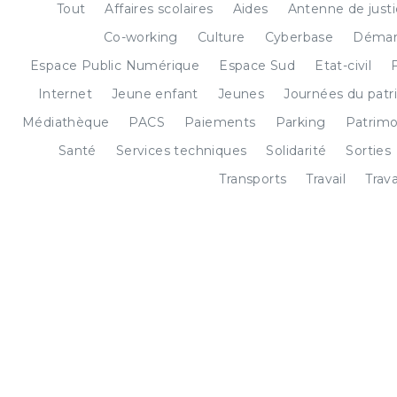
Tout
Affaires scolaires
Aides
Antenne de just
Co-working
Culture
Cyberbase
Démar
Espace Public Numérique
Espace Sud
Etat-civil
Internet
Jeune enfant
Jeunes
Journées du patr
Médiathèque
PACS
Paiements
Parking
Patrimo
Santé
Services techniques
Solidarité
Sorties
Transports
Travail
Trav