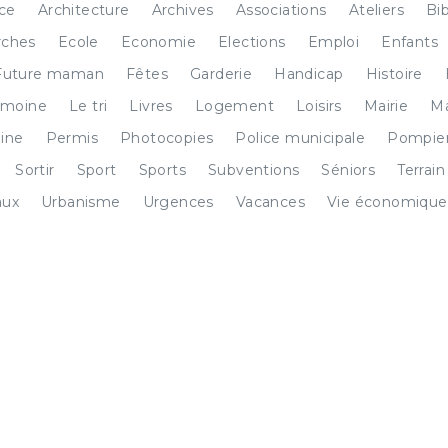
ice
Architecture
Archives
Associations
Ateliers
Bi
ches
Ecole
Economie
Elections
Emploi
Enfants
Future maman
Fêtes
Garderie
Handicap
Histoire
imoine
Le tri
Livres
Logement
Loisirs
Mairie
Ma
ine
Permis
Photocopies
Police municipale
Pompie
Sortir
Sport
Sports
Subventions
Séniors
Terrain
aux
Urbanisme
Urgences
Vacances
Vie économique