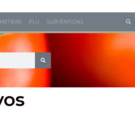
horaires de vacances
METIERS
PLU
SUBVENTIONS
vos