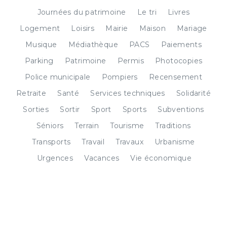
Journées du patrimoine
Le tri
Livres
Logement
Loisirs
Mairie
Maison
Mariage
Musique
Médiathèque
PACS
Paiements
Parking
Patrimoine
Permis
Photocopies
Police municipale
Pompiers
Recensement
Retraite
Santé
Services techniques
Solidarité
Sorties
Sortir
Sport
Sports
Subventions
Séniors
Terrain
Tourisme
Traditions
Transports
Travail
Travaux
Urbanisme
Urgences
Vacances
Vie économique