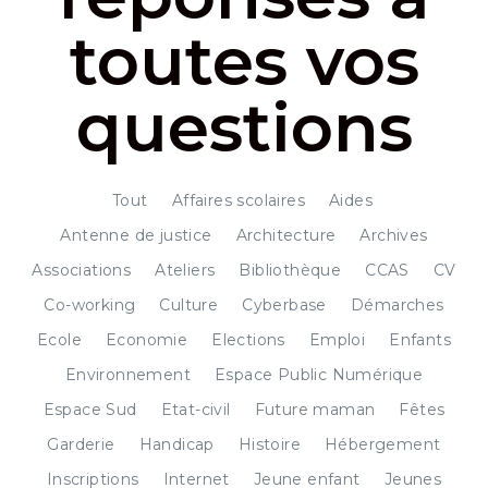
toutes vos
questions
Tout
Affaires scolaires
Aides
Antenne de justice
Architecture
Archives
Associations
Ateliers
Bibliothèque
CCAS
CV
Co-working
Culture
Cyberbase
Démarches
Ecole
Economie
Elections
Emploi
Enfants
Environnement
Espace Public Numérique
Espace Sud
Etat-civil
Future maman
Fêtes
Garderie
Handicap
Histoire
Hébergement
Inscriptions
Internet
Jeune enfant
Jeunes