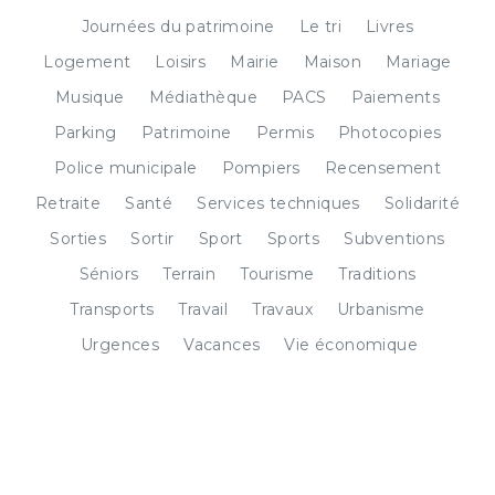
Journées du patrimoine
Le tri
Livres
Logement
Loisirs
Mairie
Maison
Mariage
Musique
Médiathèque
PACS
Paiements
Parking
Patrimoine
Permis
Photocopies
Police municipale
Pompiers
Recensement
Retraite
Santé
Services techniques
Solidarité
Sorties
Sortir
Sport
Sports
Subventions
Séniors
Terrain
Tourisme
Traditions
Transports
Travail
Travaux
Urbanisme
Urgences
Vacances
Vie économique