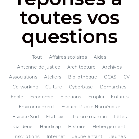
toutes vos
questions
Tout
Affaires scolaires
Aides
Antenne de justice
Architecture
Archives
Associations
Ateliers
Bibliothèque
CCAS
CV
Co-working
Culture
Cyberbase
Démarches
Ecole
Economie
Elections
Emploi
Enfants
Environnement
Espace Public Numérique
Espace Sud
Etat-civil
Future maman
Fêtes
Garderie
Handicap
Histoire
Hébergement
Inscriptions
Internet
Jeune enfant
Jeunes