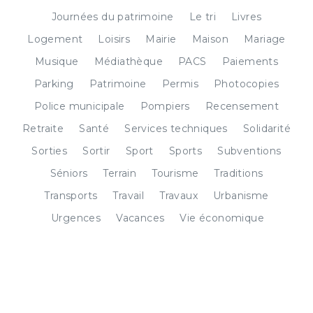
Journées du patrimoine
Le tri
Livres
Logement
Loisirs
Mairie
Maison
Mariage
Musique
Médiathèque
PACS
Paiements
Parking
Patrimoine
Permis
Photocopies
Police municipale
Pompiers
Recensement
Retraite
Santé
Services techniques
Solidarité
Sorties
Sortir
Sport
Sports
Subventions
Séniors
Terrain
Tourisme
Traditions
Transports
Travail
Travaux
Urbanisme
Urgences
Vacances
Vie économique