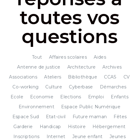
toutes vos
questions
Tout
Affaires scolaires
Aides
Antenne de justice
Architecture
Archives
Associations
Ateliers
Bibliothèque
CCAS
CV
Co-working
Culture
Cyberbase
Démarches
Ecole
Economie
Elections
Emploi
Enfants
Environnement
Espace Public Numérique
Espace Sud
Etat-civil
Future maman
Fêtes
Garderie
Handicap
Histoire
Hébergement
Inscriptions
Internet
Jeune enfant
Jeunes