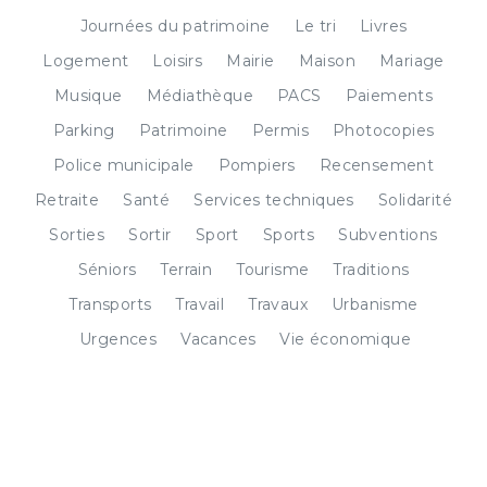
Journées du patrimoine
Le tri
Livres
Logement
Loisirs
Mairie
Maison
Mariage
Musique
Médiathèque
PACS
Paiements
Parking
Patrimoine
Permis
Photocopies
Police municipale
Pompiers
Recensement
Retraite
Santé
Services techniques
Solidarité
Sorties
Sortir
Sport
Sports
Subventions
Séniors
Terrain
Tourisme
Traditions
Transports
Travail
Travaux
Urbanisme
Urgences
Vacances
Vie économique