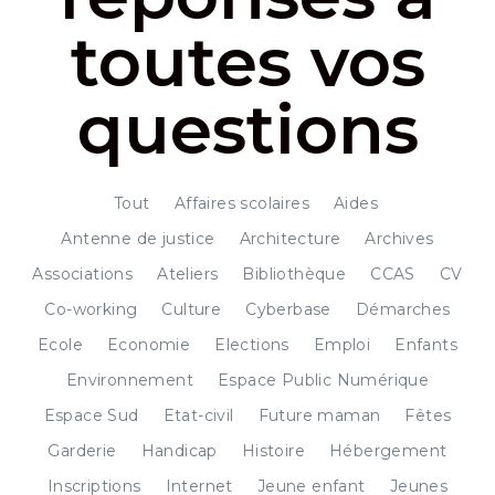
toutes vos
questions
Tout
Affaires scolaires
Aides
Antenne de justice
Architecture
Archives
Associations
Ateliers
Bibliothèque
CCAS
CV
Co-working
Culture
Cyberbase
Démarches
Ecole
Economie
Elections
Emploi
Enfants
Environnement
Espace Public Numérique
Espace Sud
Etat-civil
Future maman
Fêtes
Garderie
Handicap
Histoire
Hébergement
Inscriptions
Internet
Jeune enfant
Jeunes