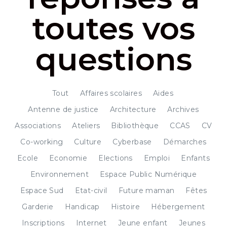
toutes vos
questions
Tout
Affaires scolaires
Aides
Antenne de justice
Architecture
Archives
Associations
Ateliers
Bibliothèque
CCAS
CV
Co-working
Culture
Cyberbase
Démarches
Ecole
Economie
Elections
Emploi
Enfants
Environnement
Espace Public Numérique
Espace Sud
Etat-civil
Future maman
Fêtes
Garderie
Handicap
Histoire
Hébergement
Inscriptions
Internet
Jeune enfant
Jeunes