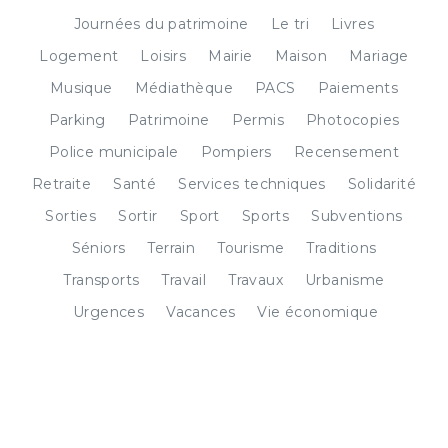
Journées du patrimoine
Le tri
Livres
Logement
Loisirs
Mairie
Maison
Mariage
Musique
Médiathèque
PACS
Paiements
Parking
Patrimoine
Permis
Photocopies
Police municipale
Pompiers
Recensement
Retraite
Santé
Services techniques
Solidarité
Sorties
Sortir
Sport
Sports
Subventions
Séniors
Terrain
Tourisme
Traditions
Transports
Travail
Travaux
Urbanisme
Urgences
Vacances
Vie économique