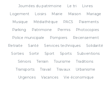
Journées du patrimoine
Le tri
Livres
Logement
Loisirs
Mairie
Maison
Mariage
Musique
Médiathèque
PACS
Paiements
Parking
Patrimoine
Permis
Photocopies
Police municipale
Pompiers
Recensement
Retraite
Santé
Services techniques
Solidarité
Sorties
Sortir
Sport
Sports
Subventions
Séniors
Terrain
Tourisme
Traditions
Transports
Travail
Travaux
Urbanisme
Urgences
Vacances
Vie économique