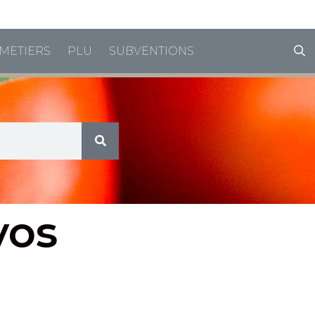
horaires de vacances
METIERS
PLU
SUBVENTIONS
vos