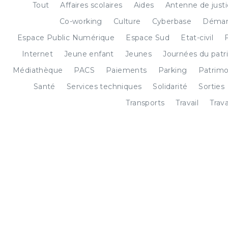
Tout
Affaires scolaires
Aides
Antenne de just
Co-working
Culture
Cyberbase
Démar
Espace Public Numérique
Espace Sud
Etat-civil
Internet
Jeune enfant
Jeunes
Journées du patr
Médiathèque
PACS
Paiements
Parking
Patrimo
Santé
Services techniques
Solidarité
Sorties
Transports
Travail
Trav