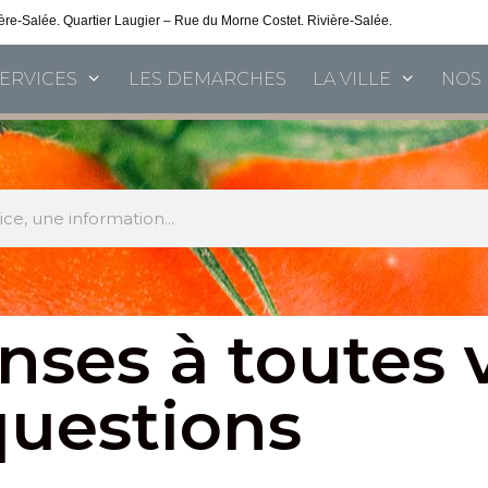
vière-Salée. Quartier Laugier – Rue du Morne Costet. Rivière-Salée.
Consultez nos 
SERVICES
LES DEMARCHES
LA VILLE
NOS 
nses à toutes 
questions