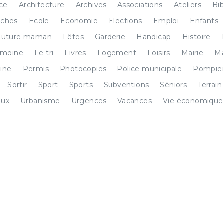
ice
Architecture
Archives
Associations
Ateliers
Bi
ches
Ecole
Economie
Elections
Emploi
Enfants
Future maman
Fêtes
Garderie
Handicap
Histoire
imoine
Le tri
Livres
Logement
Loisirs
Mairie
Ma
ine
Permis
Photocopies
Police municipale
Pompie
Sortir
Sport
Sports
Subventions
Séniors
Terrain
aux
Urbanisme
Urgences
Vacances
Vie économique