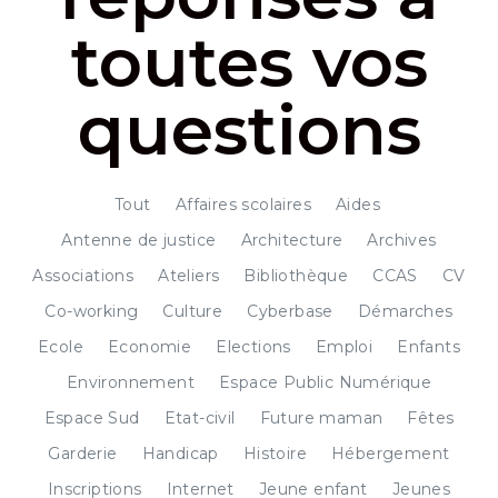
toutes vos
questions
Tout
Affaires scolaires
Aides
Antenne de justice
Architecture
Archives
Associations
Ateliers
Bibliothèque
CCAS
CV
Co-working
Culture
Cyberbase
Démarches
Ecole
Economie
Elections
Emploi
Enfants
Environnement
Espace Public Numérique
Espace Sud
Etat-civil
Future maman
Fêtes
Garderie
Handicap
Histoire
Hébergement
Inscriptions
Internet
Jeune enfant
Jeunes