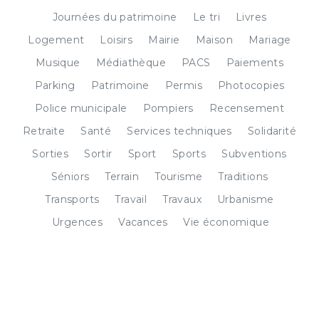
Journées du patrimoine
Le tri
Livres
Logement
Loisirs
Mairie
Maison
Mariage
Musique
Médiathèque
PACS
Paiements
Parking
Patrimoine
Permis
Photocopies
Police municipale
Pompiers
Recensement
Retraite
Santé
Services techniques
Solidarité
Sorties
Sortir
Sport
Sports
Subventions
Séniors
Terrain
Tourisme
Traditions
Transports
Travail
Travaux
Urbanisme
Urgences
Vacances
Vie économique