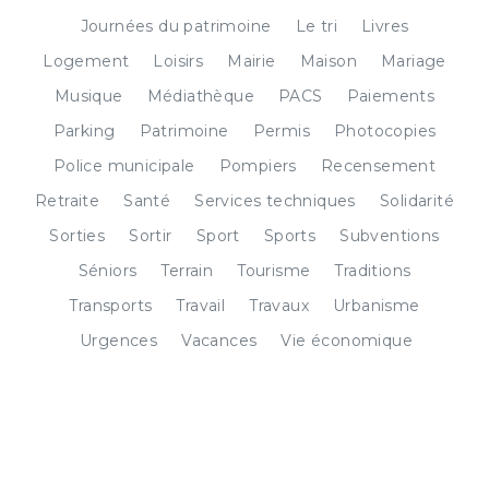
Journées du patrimoine
Le tri
Livres
Logement
Loisirs
Mairie
Maison
Mariage
Musique
Médiathèque
PACS
Paiements
Parking
Patrimoine
Permis
Photocopies
Police municipale
Pompiers
Recensement
Retraite
Santé
Services techniques
Solidarité
Sorties
Sortir
Sport
Sports
Subventions
Séniors
Terrain
Tourisme
Traditions
Transports
Travail
Travaux
Urbanisme
Urgences
Vacances
Vie économique