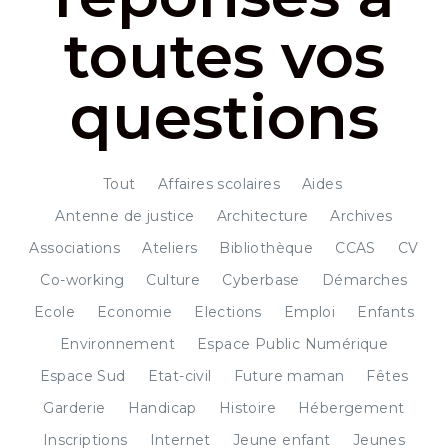
toutes vos
questions
Tout
Affaires scolaires
Aides
Antenne de justice
Architecture
Archives
Associations
Ateliers
Bibliothèque
CCAS
CV
Co-working
Culture
Cyberbase
Démarches
Ecole
Economie
Elections
Emploi
Enfants
Environnement
Espace Public Numérique
Espace Sud
Etat-civil
Future maman
Fêtes
Garderie
Handicap
Histoire
Hébergement
Inscriptions
Internet
Jeune enfant
Jeunes