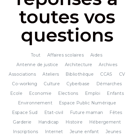
toutes vos
questions
Tout
Affaires scolaires
Aides
Antenne de justice
Architecture
Archives
Associations
Ateliers
Bibliothèque
CCAS
CV
Co-working
Culture
Cyberbase
Démarches
Ecole
Economie
Elections
Emploi
Enfants
Environnement
Espace Public Numérique
Espace Sud
Etat-civil
Future maman
Fêtes
Garderie
Handicap
Histoire
Hébergement
Inscriptions
Internet
Jeune enfant
Jeunes