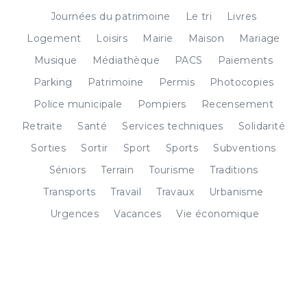
Journées du patrimoine
Le tri
Livres
Logement
Loisirs
Mairie
Maison
Mariage
Musique
Médiathèque
PACS
Paiements
Parking
Patrimoine
Permis
Photocopies
Police municipale
Pompiers
Recensement
Retraite
Santé
Services techniques
Solidarité
Sorties
Sortir
Sport
Sports
Subventions
Séniors
Terrain
Tourisme
Traditions
Transports
Travail
Travaux
Urbanisme
Urgences
Vacances
Vie économique