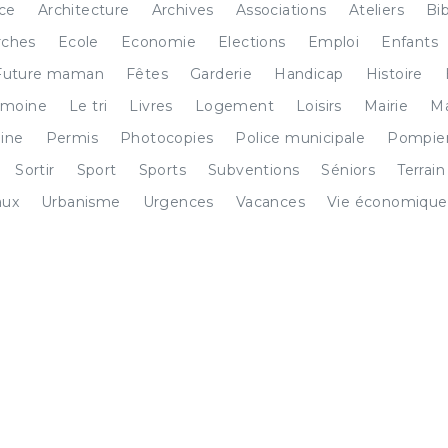
ice
Architecture
Archives
Associations
Ateliers
Bi
ches
Ecole
Economie
Elections
Emploi
Enfants
Future maman
Fêtes
Garderie
Handicap
Histoire
imoine
Le tri
Livres
Logement
Loisirs
Mairie
Ma
ine
Permis
Photocopies
Police municipale
Pompie
Sortir
Sport
Sports
Subventions
Séniors
Terrain
aux
Urbanisme
Urgences
Vacances
Vie économique