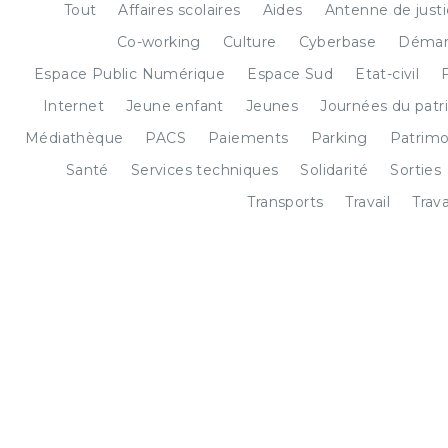
Tout
Affaires scolaires
Aides
Antenne de just
Co-working
Culture
Cyberbase
Démar
Espace Public Numérique
Espace Sud
Etat-civil
Internet
Jeune enfant
Jeunes
Journées du patr
Médiathèque
PACS
Paiements
Parking
Patrimo
Santé
Services techniques
Solidarité
Sorties
Transports
Travail
Trav