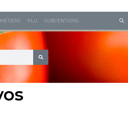
horaires de vacances
METIERS
PLU
SUBVENTIONS
vos