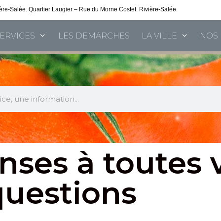
vière-Salée. Quartier Laugier – Rue du Morne Costet. Rivière-Salée.
Consultez nos 
SERVICES
LES DEMARCHES
LA VILLE
NOS 
nses à toutes 
questions