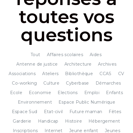
toutes vos
questions
Tout
Affaires scolaires
Aides
Antenne de justice
Architecture
Archives
Associations
Ateliers
Bibliothèque
CCAS
CV
Co-working
Culture
Cyberbase
Démarches
Ecole
Economie
Elections
Emploi
Enfants
Environnement
Espace Public Numérique
Espace Sud
Etat-civil
Future maman
Fêtes
Garderie
Handicap
Histoire
Hébergement
Inscriptions
Internet
Jeune enfant
Jeunes