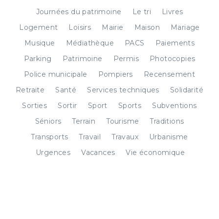
Journées du patrimoine
Le tri
Livres
Logement
Loisirs
Mairie
Maison
Mariage
Musique
Médiathèque
PACS
Paiements
Parking
Patrimoine
Permis
Photocopies
Police municipale
Pompiers
Recensement
Retraite
Santé
Services techniques
Solidarité
Sorties
Sortir
Sport
Sports
Subventions
Séniors
Terrain
Tourisme
Traditions
Transports
Travail
Travaux
Urbanisme
Urgences
Vacances
Vie économique