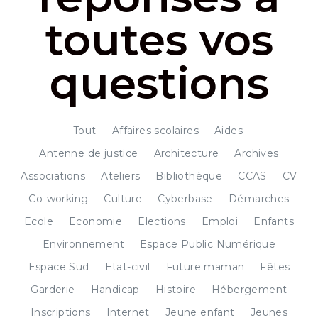
toutes vos
questions
Tout
Affaires scolaires
Aides
Antenne de justice
Architecture
Archives
Associations
Ateliers
Bibliothèque
CCAS
CV
Co-working
Culture
Cyberbase
Démarches
Ecole
Economie
Elections
Emploi
Enfants
Environnement
Espace Public Numérique
Espace Sud
Etat-civil
Future maman
Fêtes
Garderie
Handicap
Histoire
Hébergement
Inscriptions
Internet
Jeune enfant
Jeunes