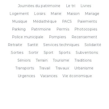
Journées du patrimoine
Le tri
Livres
Logement
Loisirs
Mairie
Maison
Mariage
Musique
Médiathèque
PACS
Paiements
Parking
Patrimoine
Permis
Photocopies
Police municipale
Pompiers
Recensement
Retraite
Santé
Services techniques
Solidarité
Sorties
Sortir
Sport
Sports
Subventions
Séniors
Terrain
Tourisme
Traditions
Transports
Travail
Travaux
Urbanisme
Urgences
Vacances
Vie économique