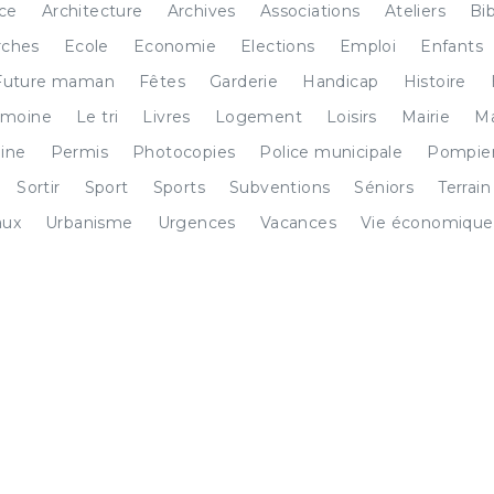
ice
Architecture
Archives
Associations
Ateliers
Bi
ches
Ecole
Economie
Elections
Emploi
Enfants
Future maman
Fêtes
Garderie
Handicap
Histoire
imoine
Le tri
Livres
Logement
Loisirs
Mairie
Ma
ine
Permis
Photocopies
Police municipale
Pompie
Sortir
Sport
Sports
Subventions
Séniors
Terrain
aux
Urbanisme
Urgences
Vacances
Vie économique