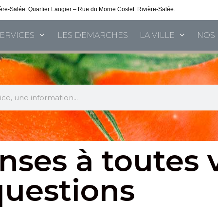
vière-Salée. Quartier Laugier – Rue du Morne Costet. Rivière-Salée.
Consultez nos 
SERVICES
LES DEMARCHES
LA VILLE
NOS 
nses à toutes 
questions