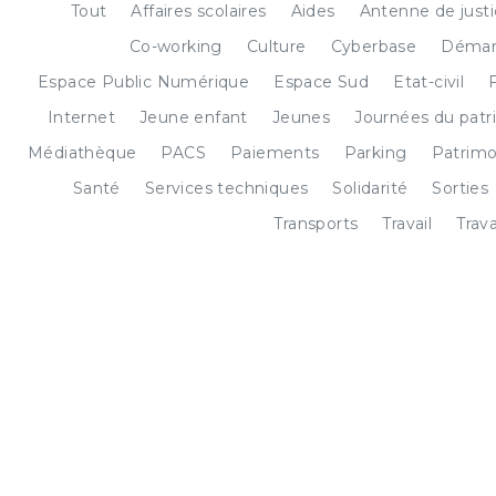
Tout
Affaires scolaires
Aides
Antenne de just
Co-working
Culture
Cyberbase
Démar
Espace Public Numérique
Espace Sud
Etat-civil
Internet
Jeune enfant
Jeunes
Journées du patr
Médiathèque
PACS
Paiements
Parking
Patrimo
Santé
Services techniques
Solidarité
Sorties
Transports
Travail
Trav