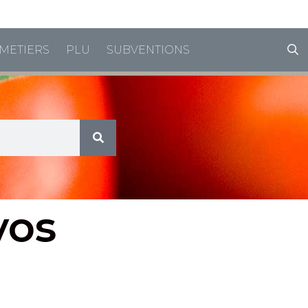
horaires de vacances
METIERS
PLU
SUBVENTIONS
vos