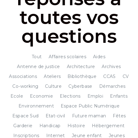
toutes vos
questions
Tout
Affaires scolaires
Aides
Antenne de justice
Architecture
Archives
Associations
Ateliers
Bibliothèque
CCAS
CV
Co-working
Culture
Cyberbase
Démarches
Ecole
Economie
Elections
Emploi
Enfants
Environnement
Espace Public Numérique
Espace Sud
Etat-civil
Future maman
Fêtes
Garderie
Handicap
Histoire
Hébergement
Inscriptions
Internet
Jeune enfant
Jeunes