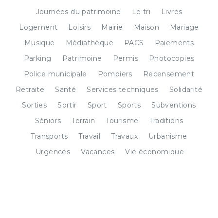
Journées du patrimoine
Le tri
Livres
Logement
Loisirs
Mairie
Maison
Mariage
Musique
Médiathèque
PACS
Paiements
Parking
Patrimoine
Permis
Photocopies
Police municipale
Pompiers
Recensement
Retraite
Santé
Services techniques
Solidarité
Sorties
Sortir
Sport
Sports
Subventions
Séniors
Terrain
Tourisme
Traditions
Transports
Travail
Travaux
Urbanisme
Urgences
Vacances
Vie économique