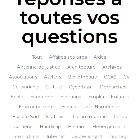
toutes vos
questions
Tout
Affaires scolaires
Aides
Antenne de justice
Architecture
Archives
Associations
Ateliers
Bibliothèque
CCAS
CV
Co-working
Culture
Cyberbase
Démarches
Ecole
Economie
Elections
Emploi
Enfants
Environnement
Espace Public Numérique
Espace Sud
Etat-civil
Future maman
Fêtes
Garderie
Handicap
Histoire
Hébergement
Inscriptions
Internet
Jeune enfant
Jeunes