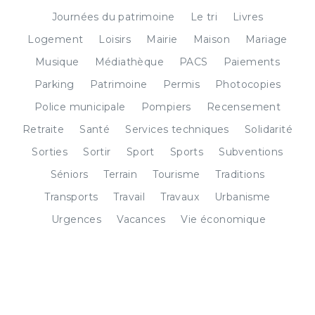
Journées du patrimoine
Le tri
Livres
Logement
Loisirs
Mairie
Maison
Mariage
Musique
Médiathèque
PACS
Paiements
Parking
Patrimoine
Permis
Photocopies
Police municipale
Pompiers
Recensement
Retraite
Santé
Services techniques
Solidarité
Sorties
Sortir
Sport
Sports
Subventions
Séniors
Terrain
Tourisme
Traditions
Transports
Travail
Travaux
Urbanisme
Urgences
Vacances
Vie économique